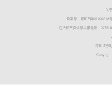
关
备案号：
粤ICP备09109218
违法和不良信息举报电话：0755-83
深圳证券
Copyright