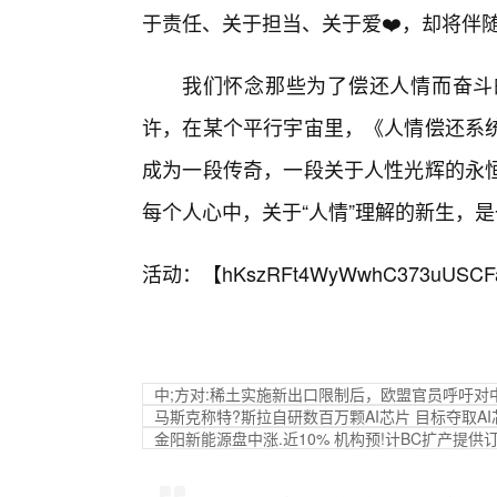
于责任、关于担当、关于爱❤️，却将伴
我们怀念那些为了偿还人情而奋斗
许，在某个平行宇宙里，《人情偿还系
成为一段传奇，一段关于人性光辉的永
每个人心中，关于“人情”理解的新生，
活动：【
hKszRFt4WyWwhC373uUSCF
中;方对:稀土实施新出口限制后，欧盟官员呼吁
马斯克称特?斯拉自研数百万颗AI芯片 目标夺取A
金阳新能源盘中涨.近10% 机构预!计BC扩产提供