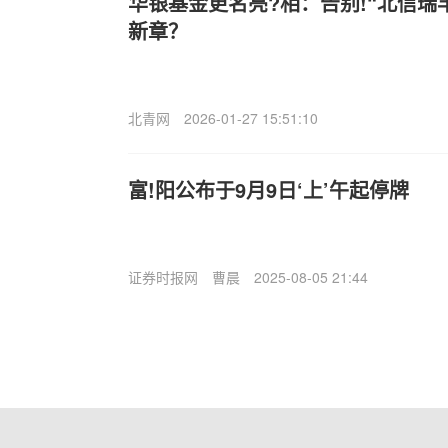
华银基金更名亮?相：告别!“北信瑞
新章？
北青网
2026-01-27 15:51:10
富!阳公布于9月9日‘上’午起停牌
证券时报网
曹晨
2025-08-05 21:44