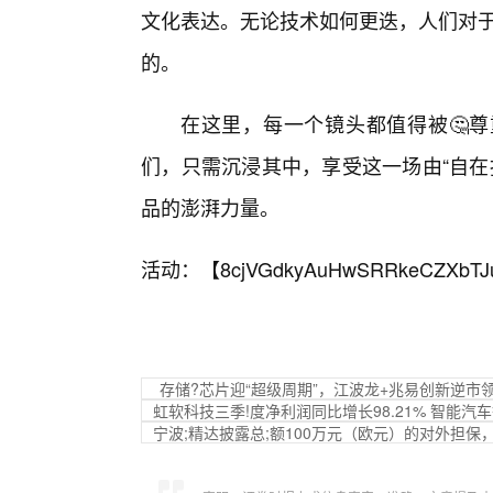
文化表达。无论技术如何更迭，人们对于
的。
在这里，每一个镜头都值得被🤔
们，只需沉浸其中，享受这一场由“自在
品的澎湃力量。
活动：【
8cjVGdkyAuHwSRRkeCZXbTJ
存储?芯片迎“超级周期”，江波龙+兆易创新逆市领
虹软科技三季!度净利润同比增长98.21% 智能汽车等
宁波;精达披露总;额100万元（欧元）的对外担保，被担保