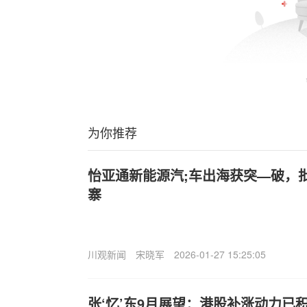
为你推荐
怡亚通新能源汽;车出海获突—破，
寨
川观新闻
宋晓军
2026-01-27 15:25:05
张‘忆’东9月展望：港股补涨动力已