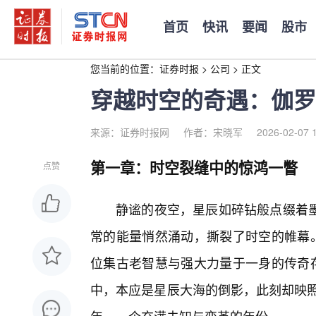
首页
快讯
要闻
股市
您当前的位置：
证券时报
>
公司
>
正文
穿越时空的奇遇：伽罗
来源：证券时报网
作者：宋晓军
2026-02-07 
第一章：时空裂缝中的惊鸿一瞥
点赞
静谧的夜空，星辰如碎钻般点缀着墨
常的能量悄然涌动，撕裂了时空的帷幕。
位集古老智慧与强大力量于一身的传奇
中，本应是星辰大海的倒影，此刻却映照