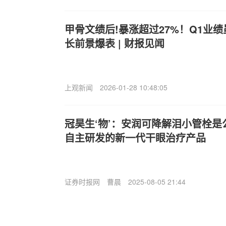
甲骨文绩后!暴涨超过27%！Q1业绩
长前景爆表 | 财报见闻
上观新闻
2026-01-28 10:48:05
冠昊生‘物’：安润可降解泪小管栓
自主研发的新一代干眼治疗产品
证券时报网
曹晨
2025-08-05 21:44